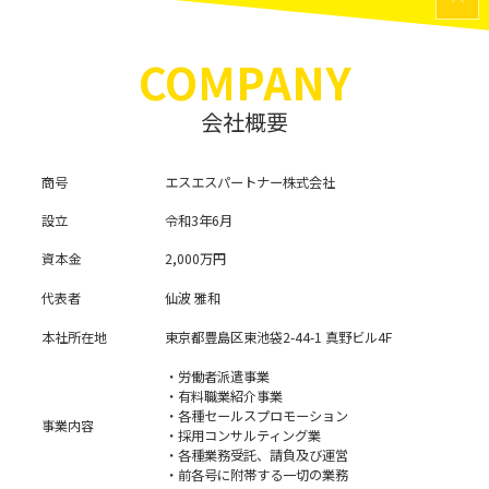
TOP
COMPANY
会社概要
商号
エスエスパートナー株式会社
設立
令和3年6月
資本金
2,000万円
代表者
仙波 雅和
本社所在地
東京都豊島区東池袋2-44-1 真野ビル4F
・労働者派遣事業
・有料職業紹介事業
・各種セールスプロモーション
事業内容
・採用コンサルティング業
・各種業務受託、請負及び運営
・前各号に附帯する一切の業務